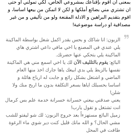
بمعنى ان اقوم بإقناعك بمشروعي الخاص، لكي تمولني او حتى
ان تشتري مني بضائع أملكها و لكن لا اتمكن من بيعها اساسا، و
اقوم بتقديم البراهين و الادلة المقنعة ولو من تأليفي و من غير
مصداقية او دراسة موضوعية!
الزبون: انا شاكك و بحس بقدر اكمل شغل بواسطة الماكينة
يلي عندي في المصنع يا اخي مافي داعي اشتري هاي
الماكينة يلي بتحكي عنها حضرتك.
البائع:
يقوم بالتلليف الآن
لك يا اخي اسمع مني هي الماكينة
نفسها بالزبط يلي بدي ابيعك ياها جارك اخذ منها العام
الماضي و اشتغل بشكل رائع و جابت له ارباح هائلة و
اساسا بحسبلك اياها بسعر التكلفة بدون ما اربح منك ولا
شلن!
يعني صدقني بيعتي خسرانة خسرانة خدمة علم بس كرمال
انت تشتغل و تقول يارب!
زميل البائع مستهزءاً بعد خروج الزبون: لك شو ليفتو للشب
مشي الحال؟ و الله مانك قليل كنت دير شوي ماء الرغوة
طافت في المحل