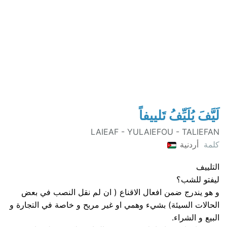
لَيَّفَ يُلَيِّفُ تَلييفاً
LAIEAF - YULAIEFOU - TALIEFAN
كلمة
أردنية
التلييف
ليفتو للشب؟
و هو يندرج ضمن افعال الاقناع ( ان لم نقل النصب في بعض
الحالات السيئة) بشيء وهمي او غير مربح و خاصة في التجارة و
البيع و الشراء.