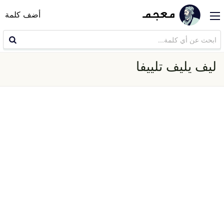
أضف كلمة
ليف يليف تلييفا