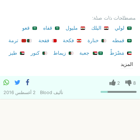
مصطلحات ذات صلة:
لولي
اليلك
مليول
قفاه
قعو
قمطه
خنارة
فكحة
فقحة
ترمة
مَضْرَطْ
جعبة
زيماط
كنور
طيز
المزيد
2
8
تأليف
Blood
2 أغسطس 2016