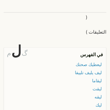
(
التعليقات
)
ل
گ
م
في الفهرس
ليعطيك صحتك
ليف يليف تلييفا
ليقاما
ليقت
ليقه
ليك