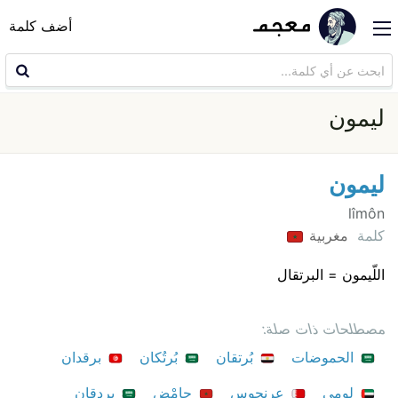
أضف كلمة
ليمون
ليمون
lîmôn
كلمة
مغربية
اللّيمون = البرتقال
مصطلحات ذات صلة:
الحموضات
بُرتقان
بُرتُكان
برقدان
لومي
عرنجوس
حامْض
بردقان