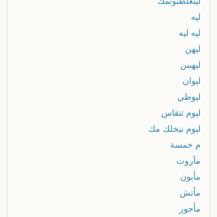
لينعلطبونمك
ليه
ليه ليه
ليهن
ليهںںن
ليوان
ليوطي
ليوم تتقاس
ليوم نيخلك مك
م خمسة
مآروت
مأبون
مأتش
مأجور