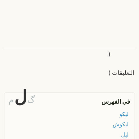
(
التعليقات
)
ل
گ
م
في الفهرس
ليكو
ليكوش
ليل