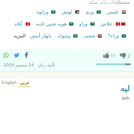
مصطلحات ذات صلة:
عليمن
ورى
لويش
ورابوه
علاش
وراو
هويه تعبين كذيه
عْلاه
وراء؟
شعنى
وشوله
يانهار أبيض
المزيد
11
2
تأليف
زائر
24 سبتمبر 2009
عربي
English
ليه
leih