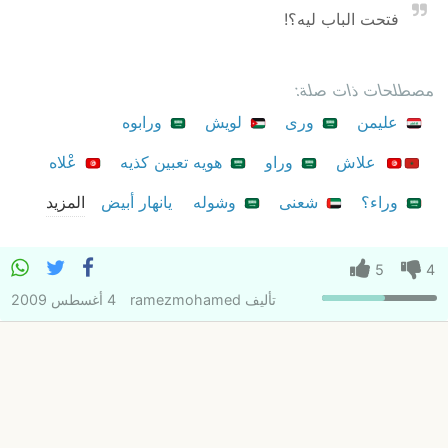
فتحت الباب ليه؟!
مصطلحات ذات صلة:
عليمن
ورى
لويش
ورابوه
علاش
وراو
هويه تعبين كذيه
عْلاه
وراء؟
شعنى
وشوله
يانهار أبيض
المزيد
5
4
تأليف
ramezmohamed
4 أغسطس 2009