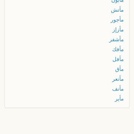
مأتش
مأجور
مأزإز
مأشفر
مأفك
مأفل
مأق
مأنعر
مأنف
مأير