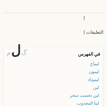
(
التعليقات
)
ل
گ
م
في الفهرس
ليماج
ليمون
ليموناد
لين
لين تحسب سحر
لينا المجدوب