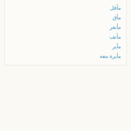
مأفل
مأق
مأنعر
مأنف
مأير
مأيرة معه