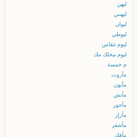
ليهن
ليهںںن
ليوان
ليوطي
ليوم تتقاس
ليوم نيخلك مك
م خمسة
مآروت
مأبون
مأتش
مأجور
مأزإز
مأشفر
مأفك