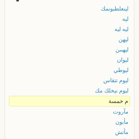
لينعلطبونمك
ليه
ليه ليه
ليهن
ليهںںن
ليوان
ليوطي
ليوم تتقاس
ليوم نيخلك مك
م خمسة
مآروت
مأبون
مأتش