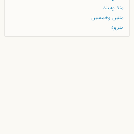
مئة وستة
مئتين وخمسين
مئروء