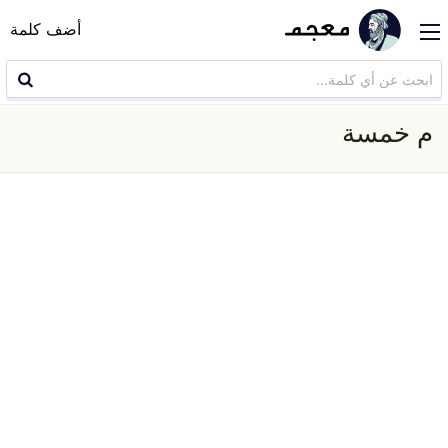
أضف كلمة
م خمسة