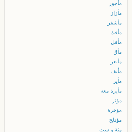
مأجور
مأزإز
مأشفر
مأفك
مأفل
مأق
مأنعر
مأنف
مأير
مأيرة معه
مؤثر
مؤخرة
مؤدلج
مئة و ست