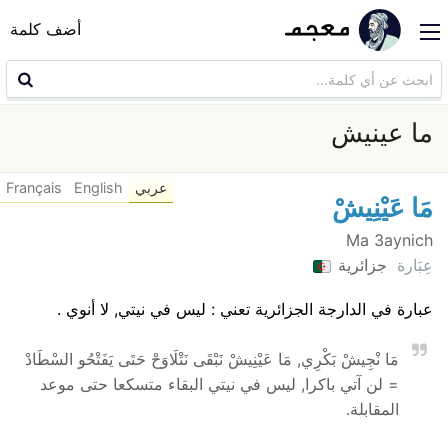
أضف كلمة
ما عينيش
عربي
English
Français
مَا عَيْنِيشْ
Ma 3aynich
عِبَارة
جزائرية
عبارة في الدارجة الجزائرية تعني : ليس في نيتي, لا أنوي .
مَا نْجِيشْ بَكْرِي, مَا عَيْنِيشْ نَبْقَى نَتْلَاوَحْ حَتَى يَفَتْحُو السْطَادْ
= لن آتي باكرا, ليس في نيتي البقاء متسكعا حتى موعد
المقابلة.