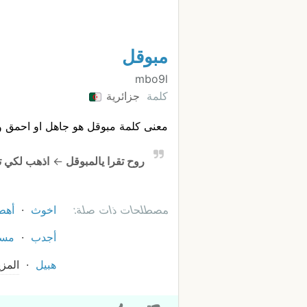
مبوقل
mbo9l
كلمة
جزائرية
معنى كلمة مبوقل هو جاهل او احمق و اب
روح تقرا يالمبوقل
←
اذهب لكي تد
مصطلحات ذات صلة:
اخوث
أهط
أجدب
مسو
هبيل
المزي