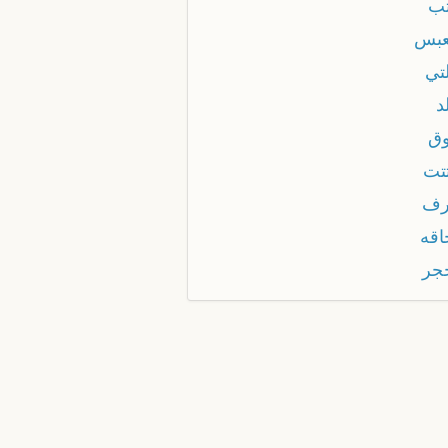
تب
عبس
تي
د
وق
تتت
رف
اقه
جر