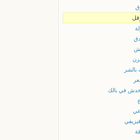
ق
قل
لة
دق
ش
زن
بالشر
عر
خدش في بالك
عي
فيزيقي
قة