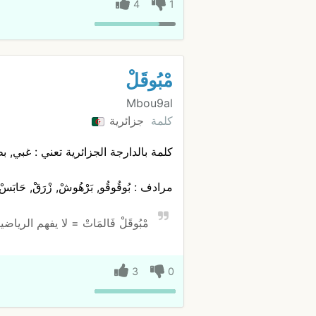
4
1
مْبُوقَلْ
Mbou9al
كلمة
جزائرية
كلمة بالدارجة الجزائرية تعني : غبي, ب
مرادف : بُوقُوقُو, بَرْهُوشْ, زْرَقْ, حَابَسْ
مْبُوقَلْ فَالمَاتْ = لا يفهم الرياضي
3
0