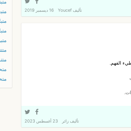
متب
تأليف
Youcef
16 ديسمبر 2019
متب
متبل
متبل
متب
متت
متت
طيء الفهم.
متح
.
متح
ات.
تأليف
زائر
23 أغسطس 2023