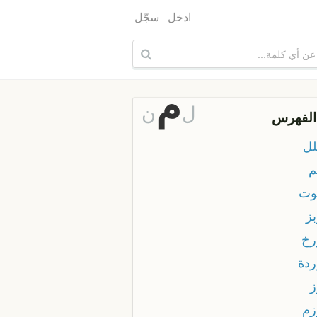
ادخل
سجّل
م
ل
ن
الفهرس
لل
م
وت
بز
رخ
ردة
ز
زم