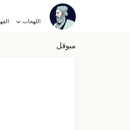
اللهجات
الف
مبوقل