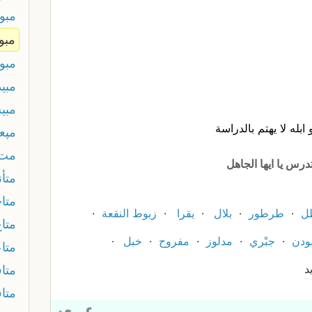
مبو
مبو
مبو
مبي
مبي
له لا يهتم بالدراسة
مپع
مت 
رس يا ايها الجاهل
متأن
متا
ل
طرطور
بلال
يقرا
زبوط النقعة
متاع
دن
جبْري
مدلوز
مفروح
خبل
متا
د
متا
متا