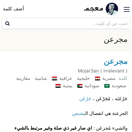
أضف كلمة
مجرعن
مجرعن
Mojar3an ( irrelevant )
كلمة
مصرية
خليجية
عراقية
شامية
مغاربية
سعودية
سودانية
يمنية
جَرْعَنَه ، مُجَرْعَن ،
جَرْعَن
الجرعنة هي انفصال الـ
شنص
والشيء مُجرعَن :
اي صار غير ذي صلة وغير مرتبط بالشيء