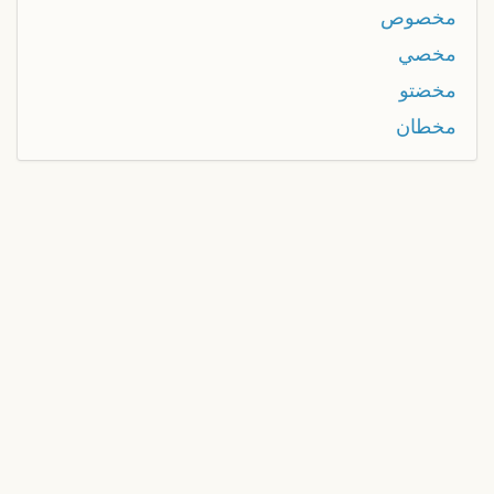
مخصوص
مخصي
مخضتو
مخطان