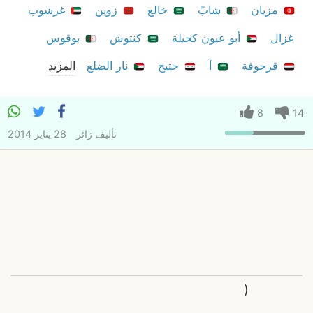
مزيان
شابّ
خالع
زوين
غرشوب
غزال
أبو عيون كحيلة
كنتوش
بوقوس
قرحوفة
أ
حتيخ
نار الضلع
المزيد
8
14
تأليف
زائر
28 يناير 2014
(