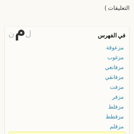
التعليقات
)
م
ل
ن
في الفهرس
مزعوقة
مزغوب
مزفانغي
مزفانقي
مزفت
مزفر
مزفلط
مزقطط
مزقلم