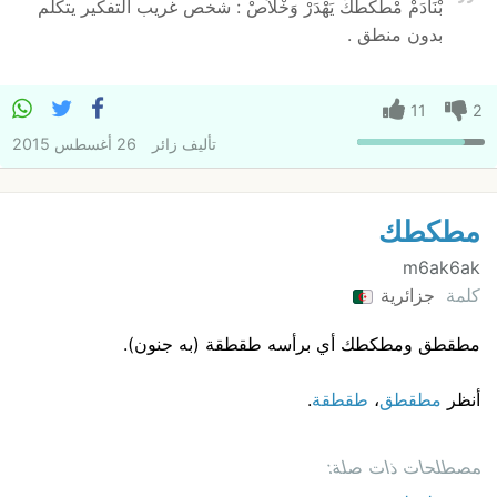
بْنَادَمْ مْطَكْطَكْ يَهْدَرْ وَخْلاَصْ : شخص غريب التفكير يتكلم
بدون منطق .
11
2
تأليف
زائر
26 أغسطس 2015
مطكطك
m6ak6ak
كلمة
جزائرية
مطقطق ومطكطك أي برأسه طقطقة (به جنون).
أنظر
مطقطق
،
طقطقة
.
مصطلحات ذات صلة: