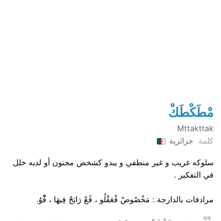
مْطَكْطَكْ
Mttakttak
كلمة
جزائرية
سلوكه غريب و غير منطفي و يبدو كشخص مجنون أو لديه خلل
في التفكير .
مرادفات بالدارجة : مَخْصُوصْ فْعَقْلُو ، ڨَعْ رَايَحْ فِيهَا ، فّْوُ.