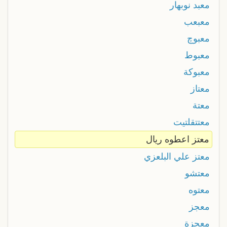
معبد نوبهار
معبعب
معبوچ
معبوط
معبوكة
معتاز
معتة
معتتقلتيت
معتز اعطوه ريال
معتز علي البلعزي
معتشو
معتوه
معجز
معجزة