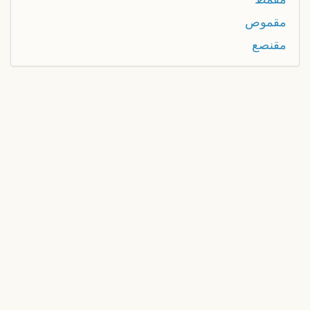
مقموص
مقنصع