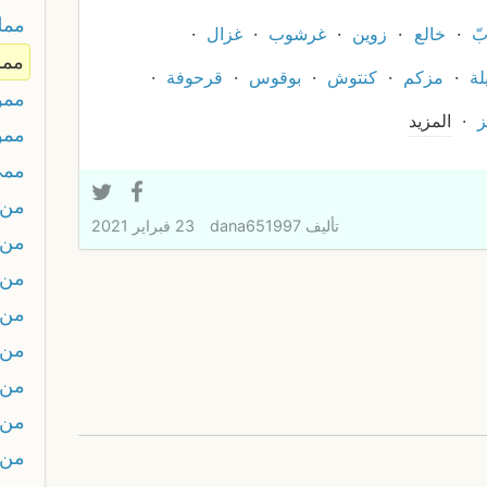
ممل
ّ
خالع
زوين
غرشوب
غزال
ممل
لة
مزكم
كنتوش
بوقوس
قرحوفة
ممو
ز
المزيد
مم
ممي
من
تأليف
dana651997
23 فبراير 2021
من 
من 
من 
من 
من 
من 
من 