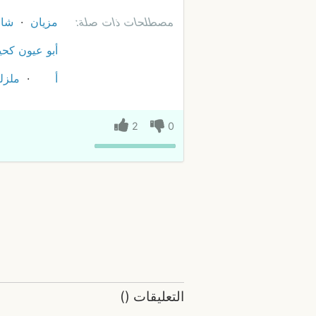
مصطلحات ذات صلة:
مزيان
شاب
أبو عيون كحي
أ
ملزل
2
0
التعليقات
(
)