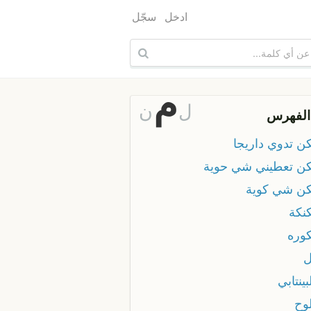
ادخل
سجّل
م
ل
ن
الفهرس
ن تدوي داريجا
ن تعطيني شي حوية
ن شي كوية
نكة
وره
ينتابي
وح