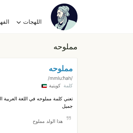
اللهجات
الف
مملوحه
مملوحه
/mmlu:ħah/
كلمة
كويتية
تعني كلمة مملوحه في اللغة العربية ا
جميل
هذا الولد مملوح