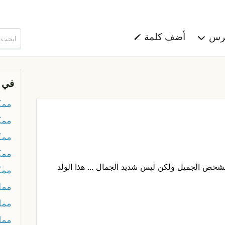
هرس
أضف كلمة
في 
ممك
ممك
ممك
ممك
لشخص الجميل ولكن ليس شديد الجمال ... هذا الولد
ممك
ممل
مملب
ممل