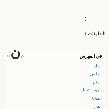
(
التعليقات
)
ن
م
ه
في الفهرس
نمك
نملس
نمنم
نموت عليك
نمونة
نمي