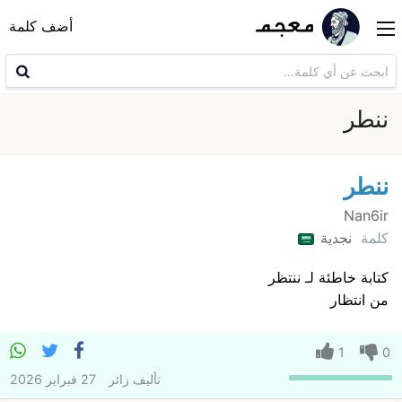
أضف كلمة
ننطر
ننطر
Nan6ir
كلمة
نجدية
كتابة خاطئة لـ ننتظر
من انتظار
1
0
تأليف
زائر
27 فبراير 2026