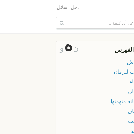
ادخل
سجّل
ه
ن
و
الفهرس
اش
 للزمان
ء
ان
نه منهمنها
اي
ت
د