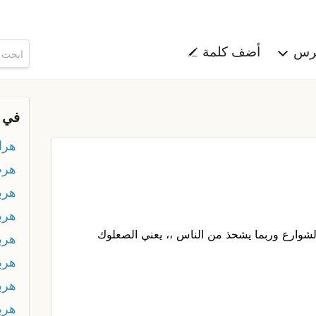
هرس
أضف كلمة
في 
هر
هرب
هربا
هرب
الشوارع وربما يشحذ من الناس ،، يعني الصعلوك
هربا
هرب
هرب
هرب