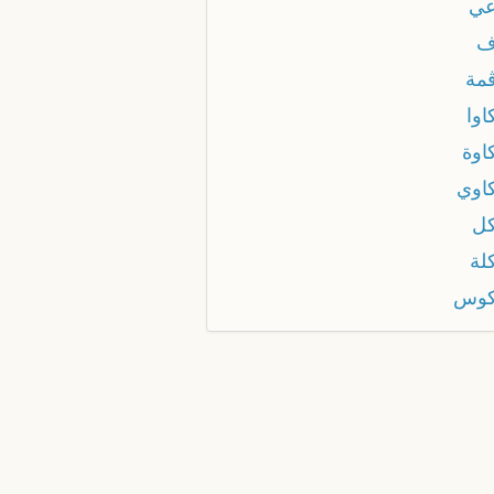
ي
ف
مة
اوا
اوة
اوي
ل
لة
كوس