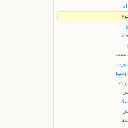
لة
وع
لة
بشت
وزية
وسية
رت
س
سك
ش
ة