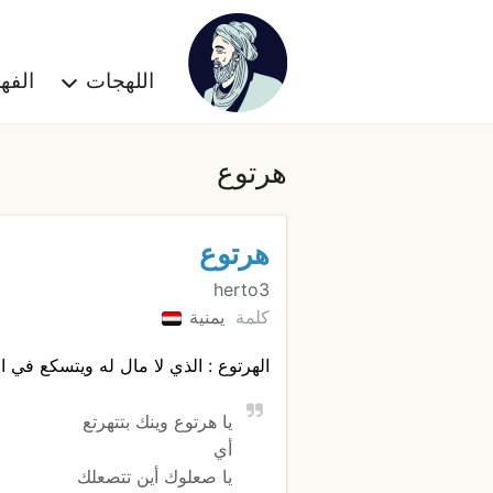
اللهجات
الف
هرتوع
هرتوع
herto3
كلمة
يمنية
الهرتوع : الذي لا مال له ويتسكع في 
يا هرتوع وينك بتتهرتع
أي
يا صعلوك أين تتصعلك