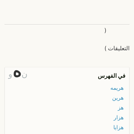
(
التعليقات
)
ه
ن
و
في الفهرس
هريمه
هرين
هز
هزار
هزايا