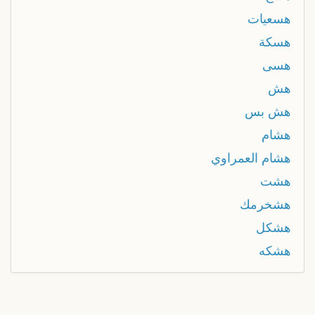
هسعيات
هسكة
هسى
هش
هش بس
هشام
هشام العمراوي
هشت
هشخرمك
هشكل
هشكه