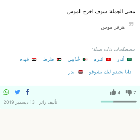
معنى الجملة: سوف اخرج الموس
هزفر موس
مصطلحات ذات صلة:
أندر
اتبرم
خُدْمِي
ظرط
قيده
دابا نجبدو ليك تشوفو
اندر
4
7
تأليف
زائر
13 ديسمبر 2019