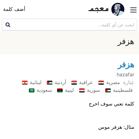
أضف كلمة
هزفر
هزفر
hazafar
عِبَارة
مصرية
عراقية
أردنية
لبنانية
فلسطينية
سورية
ليبية
سعودية
كلمة تعني سوف اخرج
مثال: هزفر موس