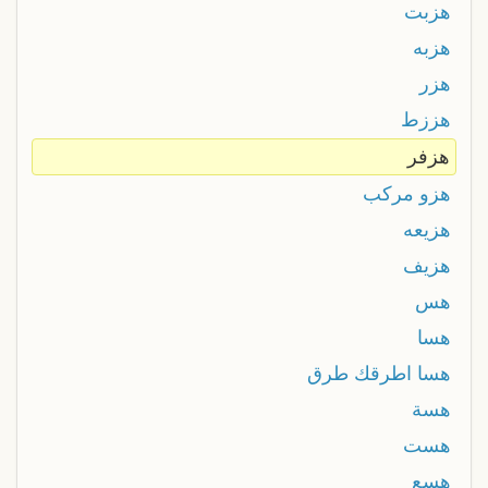
هزبت
هزبه
هزر
هززط
هزفر
هزو مركب
هزيعه
هزيف
هس
هسا
هسا اطرقك طرق
هسة
هست
هسع