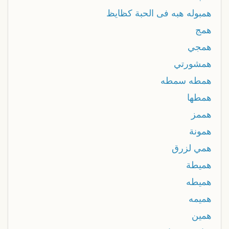
همبوله هبه فى الحبة كظايظ
همج
همجي
همشورتي
همطه سمطه
همطها
هممز
همونة
همي لزرق
هميطة
هميطه
هميمه
همين