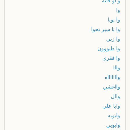
و لو قلته
وا
وا بويا
وا تا سير تحوا
وا زبي
وا طبووون
وا فقري
وااا
واااااااه
وااغشي
واال
وابا علي
وابويه
وابويي