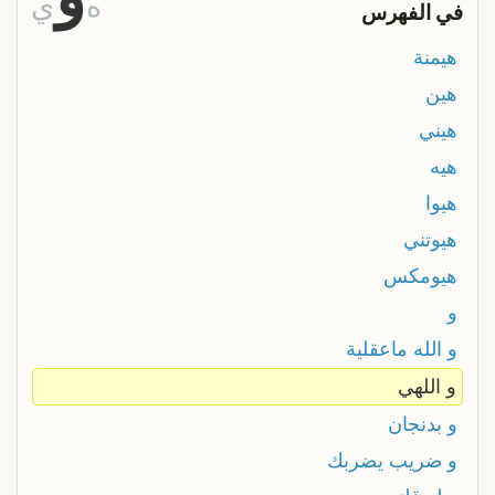
ه
ي
في الفهرس
هيمنة
هين
هيني
هيه
هيوا
هيوتني
هيومكس
و
و الله ماعقلية
و اللهي
و بدنجان
و ضريب يضربك