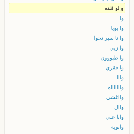
و لو قلته
وا
وا بويا
وا تا سير تحوا
وا زبي
وا طبووون
وا فقري
وااا
واااااااه
وااغشي
واال
وابا علي
وابويه