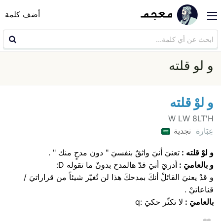
أضف كلمة
و لو قلته
و لوْ قلته
W LW 8LT'H
عِبَارة
نجدية
و لوْ قلته :
تعنيَ أنيَ واثقٌ بنفسيَ " دون مدحٍ منك " .
و بالعاميَ :
أدريَ أنيَ قدّ هالمدح بدونْ ما تقوله D:
و قدْ يعنيَ القائلْ أنكَ بمدحكَ هذا لن تُغيّر شيئاً من قراراتيَ /
قناعاتيْ .
بالعاميَ :
لا تكثّر حكيَ :q