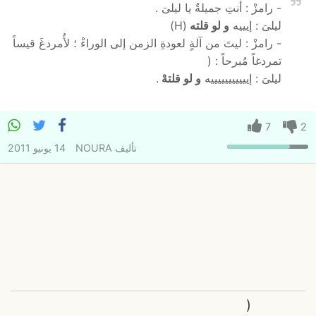
- رامزْ : أنتِ جميلةٌ يا ليلىَ .
ليلىَ : إيييه
و لو قلته
(H)
- رامزْ : ليتَ من آلةٍ لعودةِ الزمن إلى الوراءْ ؛ لأُمردغَ قيساً
تمردغاً مُبرحاً : (
ليلىَ : إيييييييييييه
و لو قلتهْ
.
7
2
تأليف
NOURA
14 يونيو 2011
(