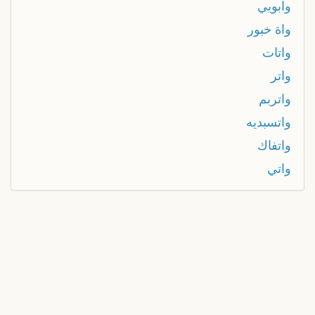
وابويي
واة خبور
واتات
واتر
واتربم
واتسبديه
واتفاك
واتي