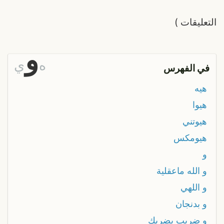
التعليقات
)
و
ه
ي
في الفهرس
هيه
هيوا
هيوتني
هيومكس
و
و الله ماعقلية
و اللهي
و بدنجان
و ضريب يضربك