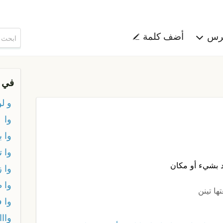
هرس
أضف كلمة
في 
و لو
وا
وا ب
وا ت
يد بشيء أو مكان
وا 
وا 
ا تينن
وا 
وااا