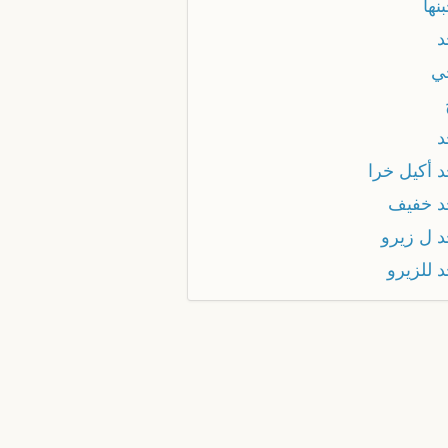
نها
د
ي
د
د أكيل خرا
د خفيف
د ل زيرو
 للزيرو