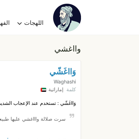
اللهجات
الف
وااغشي
وَااغَشّي
Waghashi
كلمة
إماراتية
وَااغَشّي : تستخدم عند الإعجاب الشد
سرت صلالة واااغشي عليها طبيعته