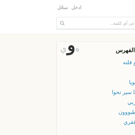
ادخل
سجّل
و
ه
ي
الفهرس
 قلته
ويا
ا سير تحوا
زبي
طبووون
فقري