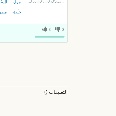
مصطلحات ذات صلة:
تهول
ألِيمْ
جَلَدِة
مطر
3
0
التعليقات
(
)