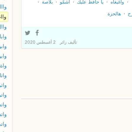
واغيغاه
يا حافظ عليك
أشمّو
بلاصة
وااا
ح
هالحزة
واا
واا
وابا
تأليف
زائر
2 أغسطس 2020
وابو
واب
واة 
وات
واتر
واتر
وات
وات
وات