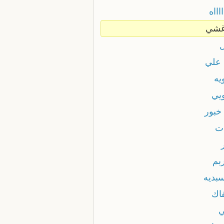
ااااه
غشي
ل
 علي
يه
ويي
خبور
ات
بم
سبديه
فاك
ي