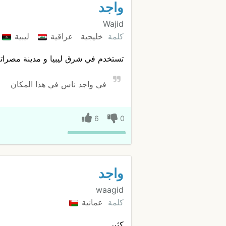
واجد
Wajid
كلمة
خليجية
عراقية
ليبية
تستخدم في شرق ليبيا و مدينة مصراته 
في واجد ناس في هذا المكان
6
0
واجد
waagid
كلمة
عمانية
كثير