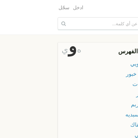
ادخل
سجّل
و
ه
ي
الفهرس
ويي
خبور
ات
بم
سبديه
فاك
ي