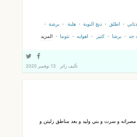
تاني
اطلق
ديچ النوبة
هلبة
برشة
 حد
برشا
كتير
اهوايه
نتوما
المزيد
تأليف
زائر
13 نوفمبر 2020
صراته و سرت و بني وليد و بعد مناطق زليتن و