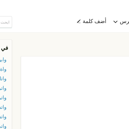
هرس
أضف كلمة
في 
واب
واة 
وات
واتر
واتر
وات
وات
وات