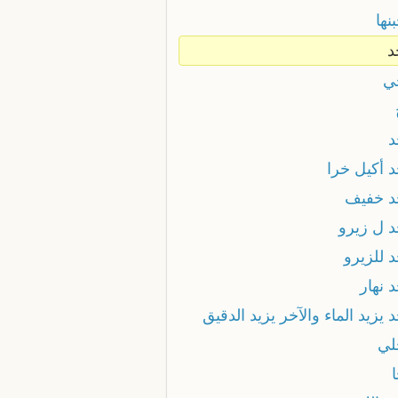
نها
د
ي
د
د أكيل خرا
د خفيف
د ل زيرو
 للزيرو
 نهار
 يزيد الماء والآخر يزيد الدقيق
لي