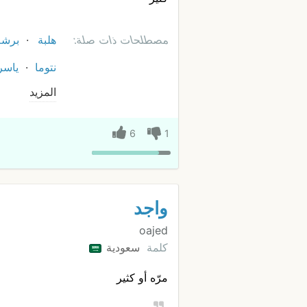
مصطلحات ذات صلة:
هلبة
برشة
نتوما
ياسر
المزيد
6
1
واجد
oajed
كلمة
سعودية
مرّه أو كثير