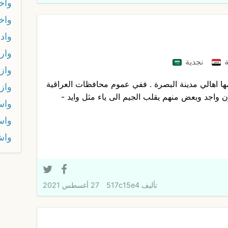
واخد
واخز
واد
وار
ة
نجدية
واز
دمها اهالي مدينة البصرة . ففي عموم محافظات العراقية
واز
ن واجد وبعض منهم يقلب الجيم الى ياء مثل وايد -
واس
واس
وا
تأليف
517c15e4
27 أغسطس 2021