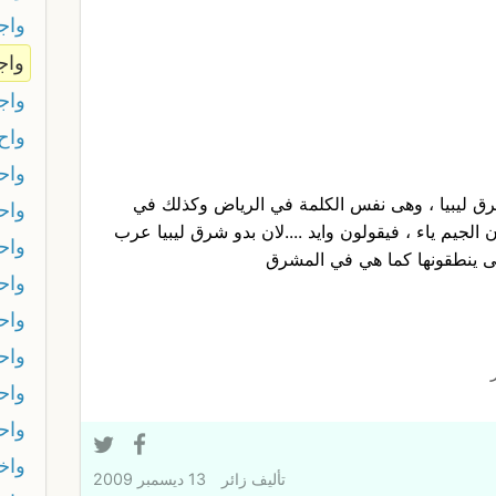
واجب
واج
واج
واح
واح
رق ليبيا ، وهى نفس الكلمة في الرياض وكذلك في
واح
ن الجيم ياء ، فيقولون وايد ....لان بدو شرق ليبيا عرب
واح
تى ينطقونها كما هي في المشرق
واح
واحد
واحد
واحد
واح
واخا
تأليف
زائر
13 ديسمبر 2009