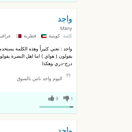
واجد
Many
كلمة
كويتية
قطرية
عراقي
واجد : تعني كثيراً وهذه الكلمة يستخ
يقولون ( هواي ) اما اهل البصرة يقولو
درج-دري وهكذا
اليوم واجد ناس بالسوق
9
1
واجد