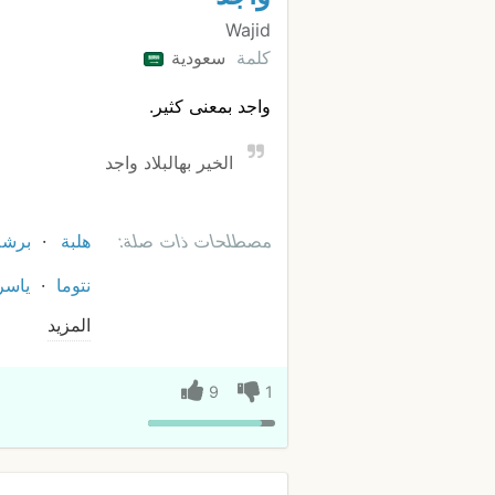
Wajid
كلمة
سعودية
واجد بمعنى كثير.
الخير بهالبلاد واجد
مصطلحات ذات صلة:
هلبة
برشة
نتوما
ياسر
المزيد
9
1