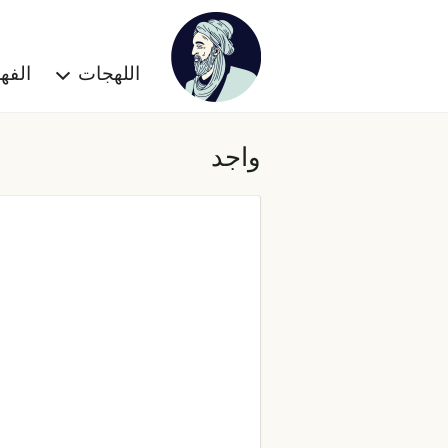
اللهجات
الف
واجد