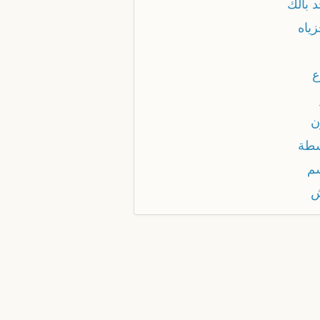
 بالك
ياه
ع
ن
طة
م
ش