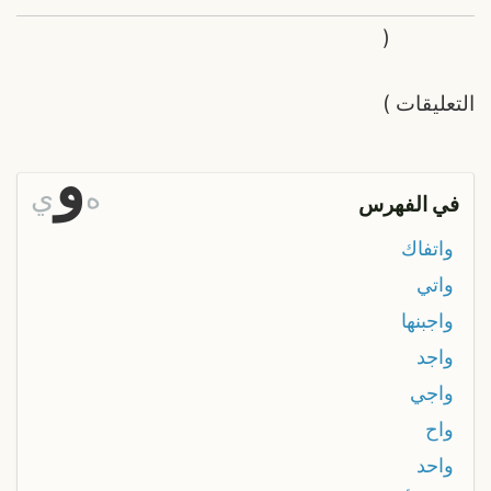
(
التعليقات
)
و
ه
ي
في الفهرس
واتفاك
واتي
واجبنها
واجد
واجي
واح
واحد