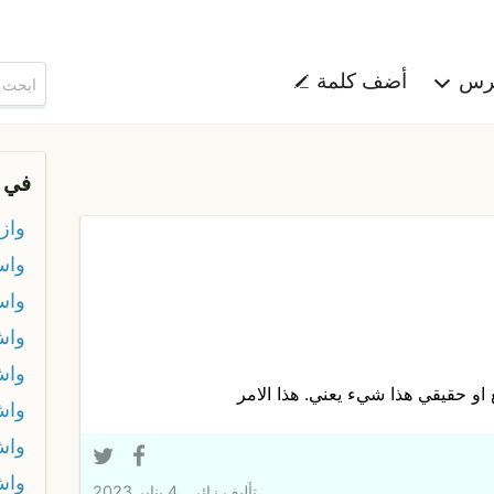
هرس
أضف كلمة
في 
واز
واس
واس
وا
واش
 او حقيقي هذا شيء يعني. هذا الامر
واش
واش 
واش
تأليف
زائر
4 يناير 2023