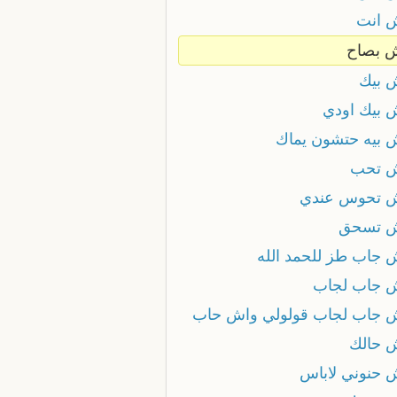
 انت
 بصاح
 بيك
 بيك اودي
 بيه حتشون يماك
 تحب
 تحوس عندي
 تسحق
 جاب طز للحمد الله
 جاب لجاب
 جاب لجاب قولولي واش حاب
 حالك
 حنوني لاباس