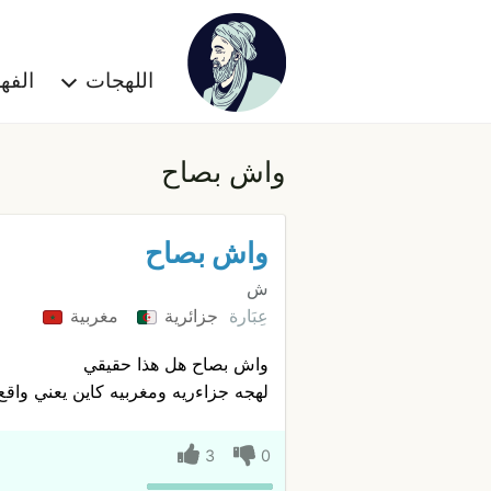
اللهجات
الف
واش بصاح
واش بصاح
ش
عِبَارة
جزائرية
مغربية
واش بصاح هل هذا حقيقي
لهجه جزاءريه ومغربيه كاين يعني واقع
3
0