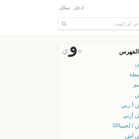
ادخل
سجّل
و
ه
ي
الفهرس
ن
طة
م
ش
 أ زبي
 أزبي
ا لحبيبااااا
 اش