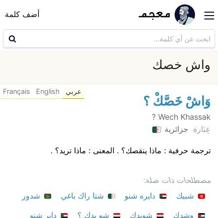
أضف كلمة
واش خصك
عربي
English
Français
وَاشْ خَصَّكْ ؟
Wech Khassak ?
عِبَارة
جزائرية
ترجمة حرفية : ماذا ينقصك؟ . المعنى : ماذا تريد؟ .
مصطلحات ذات صلة:
شبيك
دايره شنو
شتا راك باغي
شدور
وشدك
شوبدك
شو بدك ؟
داير شنو