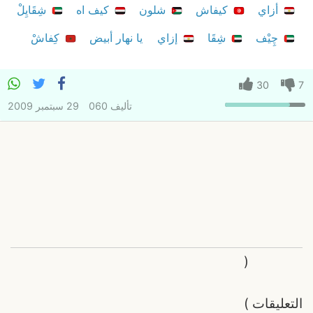
أزاي
كيفاش
شلون
كيف اه
شِقَايِلْ
چِيْف
شِقَا
إزاي
يا نهار أبيض
كِفاشْ
30
7
تأليف
060
29 سبتمبر 2009
(
التعليقات
)