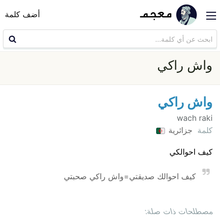
أضف كلمة
واش راكي
واش راكي
wach raki
كلمة
جزائرية
كيف احوالكي
كيف احوالك صديقتي=واش راكي صحبتي
مصطلحات ذات صلة: