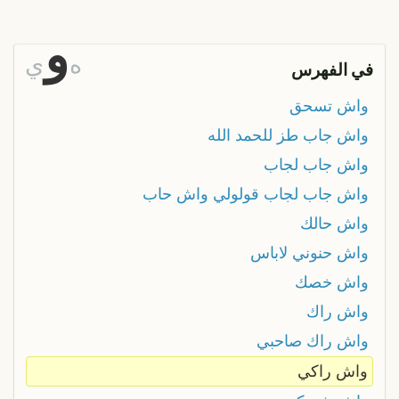
و
ه
ي
في الفهرس
واش تسحق
واش جاب طز للحمد الله
واش جاب لجاب
واش جاب لجاب قولولي واش حاب
واش حالك
واش حنوني لاباس
واش خصك
واش راك
واش راك صاحبي
واش راكي