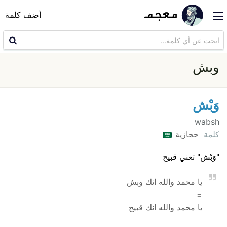
أضف كلمة
وبش
وَبْش
wabsh
كلمة
حجازية
"وَبْش" تعني قبيح
يا محمد والله انك وبش
=
يا محمد والله انك قبيح