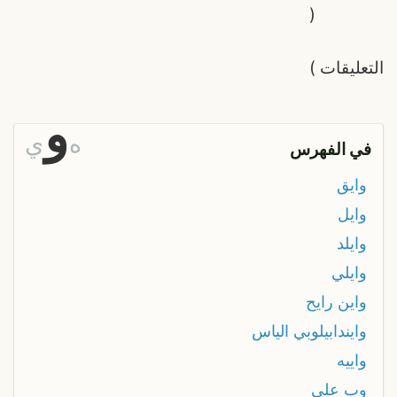
(
التعليقات
)
و
ه
ي
في الفهرس
وايق
وايل
وايلد
وايلي
واين رايح
وايندابيلوبي الياس
واييه
وب علي