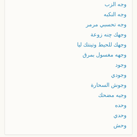
وجه الزب
وجه النكبه
وجه تحسبي مرمر
وجهك چنه زوعة
وجهك للحيط وتينتك ليا
وجهه مغسول بمرق
وجود
وجودي
وجوش السحارة
وجيه مضحك
وحده
وحدي
وحش