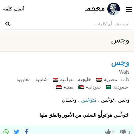
أضف كلمة
وجس
وجس
Wajs
كلمة
مصرية
خليجية
عراقية
شامية
مغاربية
سعودية
سودانية
يمنية
وَجْس ، تَوَجُّس ،
مُتَوَجِّس
، وَجْسَان
التوجُّس هو
توقُّع السلبي من الأمور والقلق منها
2
0