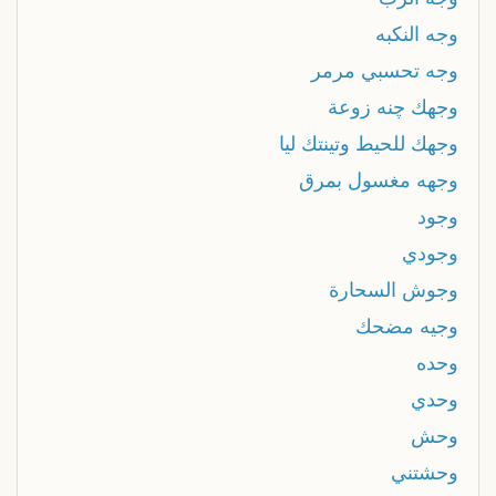
وجه النكبه
وجه تحسبي مرمر
وجهك چنه زوعة
وجهك للحيط وتينتك ليا
وجهه مغسول بمرق
وجود
وجودي
وجوش السحارة
وجيه مضحك
وحده
وحدي
وحش
وحشتني