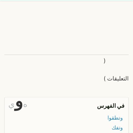
(
التعليقات
)
و
ه
ي
في الفهرس
وتطقوا
وتفك