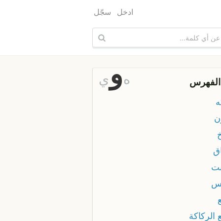
ادخل
سجّل
و
ه
ي
الفهرس
ه
ن
ق
ت
س
 الركاكة