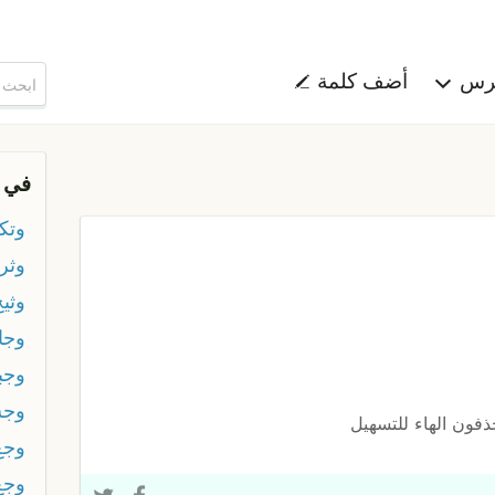
هرس
أضف كلمة
في 
وتك
وثر
وثيخ
وجا
وجب
وج
ذفون الهاء للتسهيل
وجع
وجع