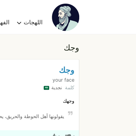
اللهجات
الف
وجك
وجك
your face
كلمة
نجدية
وجهك
يقولونها أهل الحوطة والحريق، يح