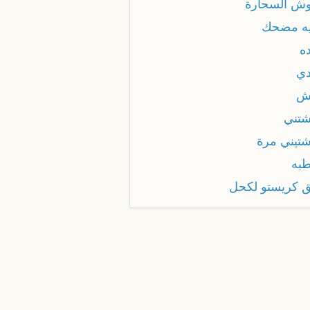
ش السحارة
ه مضحك
ه
ي
ش
تني
تيني مرة
به
 كريستو لكحل