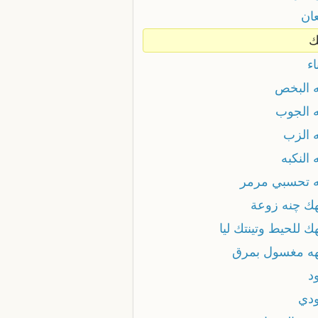
ان
ك
ء
 البخص
 الجوب
 الزب
النكبه
 تحسبي مرمر
ك چنه زوعة
 للحيط وتينتك ليا
ه مغسول بمرق
د
دي