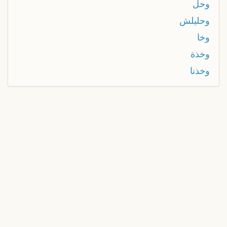
وحل
وحليلش
وخا
وخذة
وخذنا