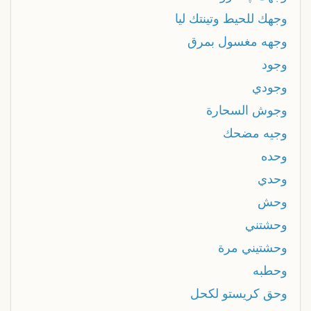
وجهك للحيط وتينتك ليا
وجهه مغسول بمرق
وجود
وجودي
وجوش السحارة
وجيه مضحك
وحده
وحدي
وحش
وحشتني
وحشتيني مرة
وحطبه
وحق كريستو لكحل