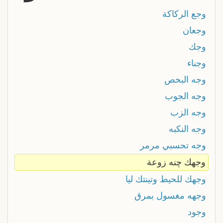
وجع الركاكة
وجعان
وجك
وجناء
وجه البخص
وجه الجوب
وجه الزب
وجه النكبه
وجه تحسبي مرمر
وجهك چنه زوعة
وجهك للحيط وتينتك ليا
وجهه مغسول بمرق
وجود