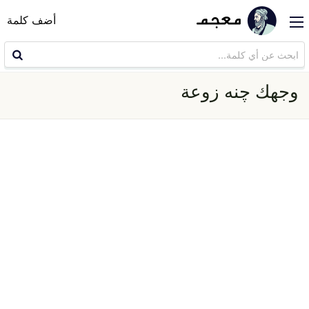
أضف كلمة
وجهك چنه زوعة