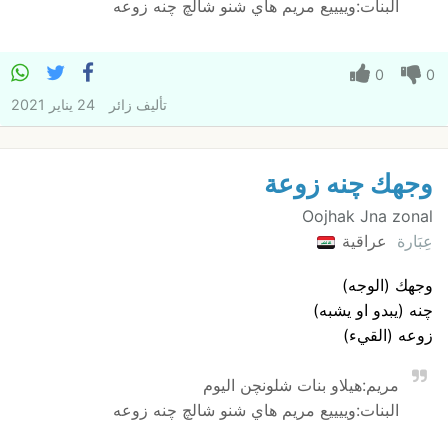
البنات:وييييع مريم هاي شنو شالچ چنه زوعه
0
0
تأليف
زائر
24 يناير 2021
وجهك چنه زوعة
Oojhak Jna zonal
عِبَارة
عراقية
وجهك (الوجه)
چنه (يبدو او يشبه)
زوعه (القيء)
مريم:هيلاو بنات شلونچن اليوم
البنات:وييييع مريم هاي شنو شالچ چنه زوعه