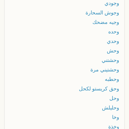
وجودي
وجوش السحارة
وجيه مضحك
وحده
وحدي
وحش
وحشتني
وحشتيني مرة
وحطبه
وحق كريستو لكحل
وحل
وحليلش
وخا
وخذة