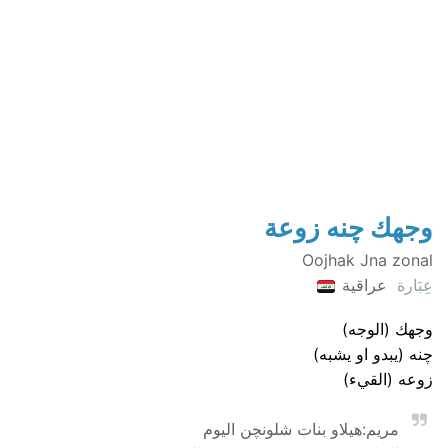
وجهك چنه زوعة
Oojhak Jna zonal
عِبَارة
عراقية
وجهك (الوجه)
چنه (يبدو او يشبه)
زوعه (القيء)
مريم:هيلاو بنات شلونچن اليوم