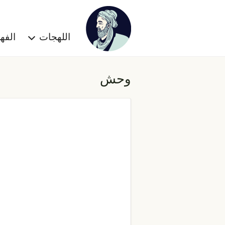
اللهجات
الف
وحش