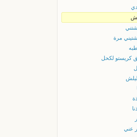
ي
ش
تني
تيني مرة
به
 كريستو لكحل
يلش
ة
نا
 عني