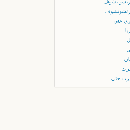
تشو نشوف
تشوتشوف
ي عني
يا
ان
رت
رت حتي