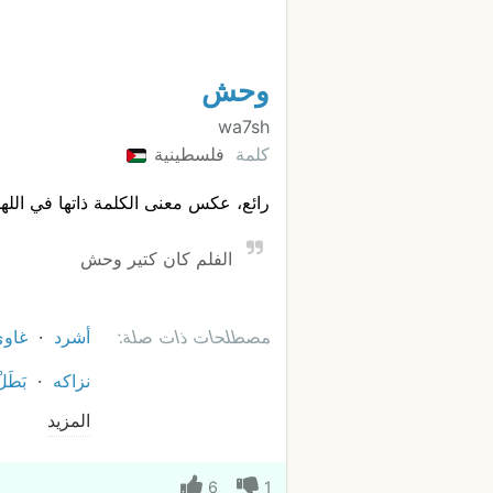
وحش
wa7sh
كلمة
فلسطينية
رائع، عكس معنى الكلمة ذاتها في الل
الفلم كان كتير وحش
مصطلحات ذات صلة:
أشرد
غاو
نزاكه
بَطَل
المزيد
6
1