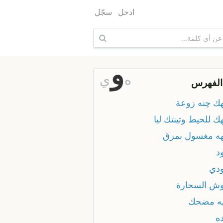
ادخل
سجّل
و
ه
ي
الفهرس
ك چنه زوعة
 للحيط وتينتك ليا
ه مغسول بمرق
د
دي
ش السحارة
ه مضحك
ه