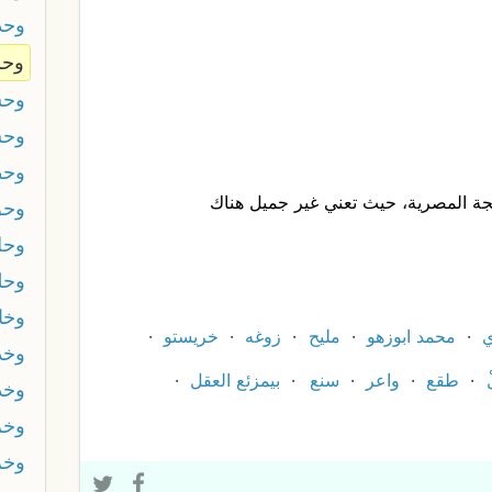
وحد
وح
وحش
وحش
وحط
هجة المصرية، حيث تعني غير جميل هناك
وحق
وحل
وحل
وخا
ي
محمد ابوزهو
مليح
زوغه
خريستو
وخذ
ْ
طقع
واعر
سنع
بيمزئع العقل
وخذ
وخر
وخر