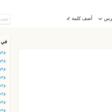
هرس
أضف كلمة
في 
وجه
وجهك
وجه
وجو
وجو
وجو
وجي
وحد