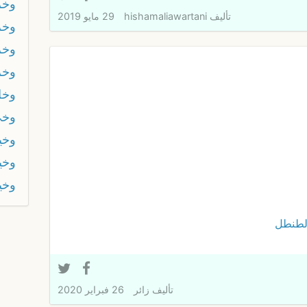
وخر
تأليف
hishamaliawartani
29 مايو 2019
وخر
وخر
وخز
وخل
وخى
وخي
وخي
وخي
لطنطل
تأليف
زائر
26 فبراير 2020