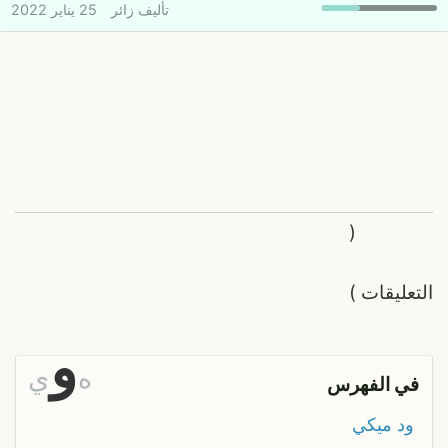
تأليف
زائر
25 يناير 2022
(
التعليقات
)
و
ه
ي
في الفهرس
ود ميكي