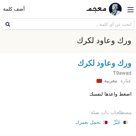
أضف كلمة
ورك وعاود لكرك
ورك وعاود لكرك
T9awad
عِبَارة
مغربية
اضغط واعدها لنفسك
مصطلحات ذات صلة:
عَبَّزْ
تحمل بعمرك