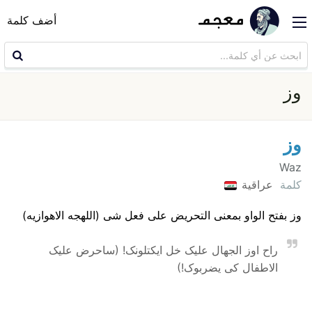
أضف كلمة
وز
وز
Waz
كلمة
عراقية
وز بفتح الواو بمعنی التحریض علی فعل شی (اللهجه الاهوازیه)
راح اوز الجهال علیک خل ایکتلونک! (ساحرض علیک
الاطفال کی یضربوک!)