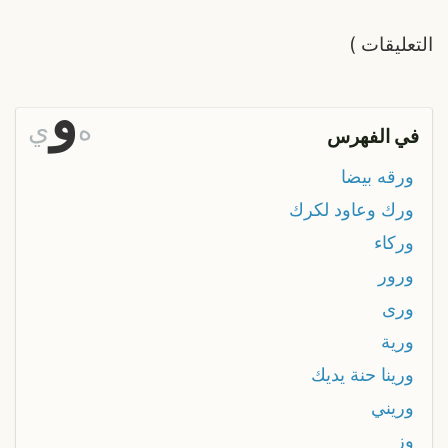
التعليقات
)
و
ه
ي
في الفهرس
ورقه بيضا
ورك وعاود لكرك
وركاء
ورور
ورى
ورية
ورينا حنة يديك
وريني
وز