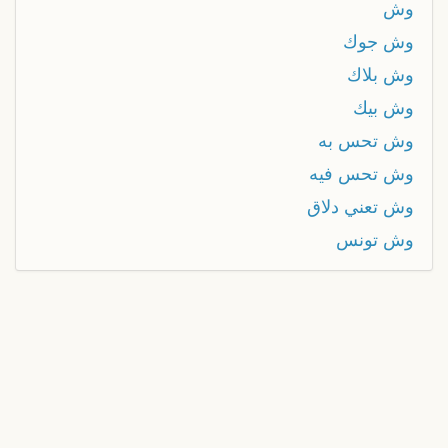
وش
وش جوك
وش بلاك
وش بيك
وش تحس به
وش تحس فيه
وش تعني دلاق
وش تونس