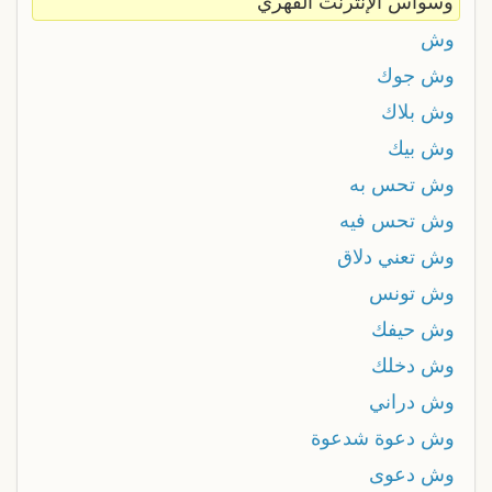
وسواس الإنترنت القهري
وش
وش جوك
وش بلاك
وش بيك
وش تحس به
وش تحس فيه
وش تعني دلاق
وش تونس
وش حيفك
وش دخلك
وش دراني
وش دعوة شدعوة
وش دعوى