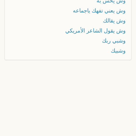
وش يحس به
وش يعني تفهك ياجماعه
وش يقالك
وش يقول الشاعر الأمريكي
وشبي ربك
وشبيك