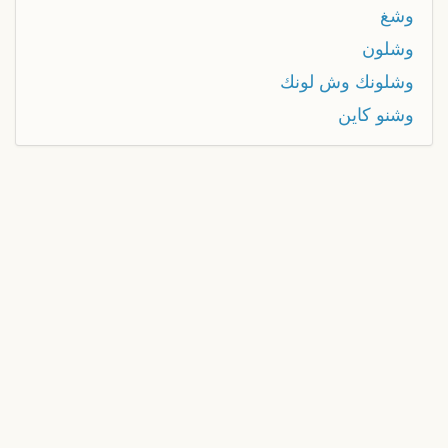
وشغ
وشلون
وشلونك وش لونك
وشنو كاين