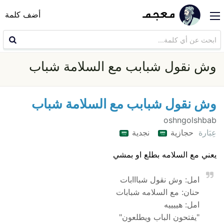
أضف كلمة
وش نقول شبابب مع السلامة شباب
وش نقول شبابب مع السلامة شباب
oshngolshbab
عِبَارة
حجازية
نجدية
يعني مع السلامه بطلع او بمشي
امل: وش نقول شبااابات
حنان: مع السلامه شبابات
امل: هييييه
"يفتحون الباب ويطلعون"