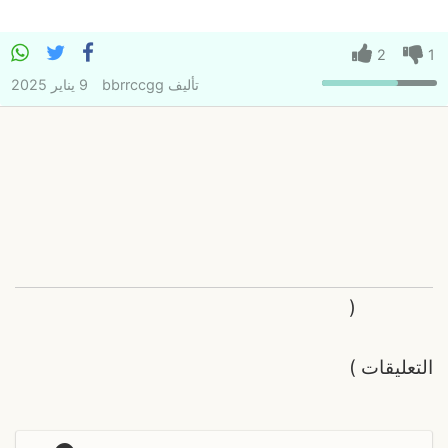
2
1
تأليف
bbrrccgg
9 يناير 2025
(
التعليقات
)
و