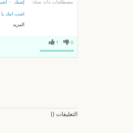
مصطلحات ذات صلة:
إشبك
اشب
اشب امك يا و
المزيد
1
0
التعليقات
(
)