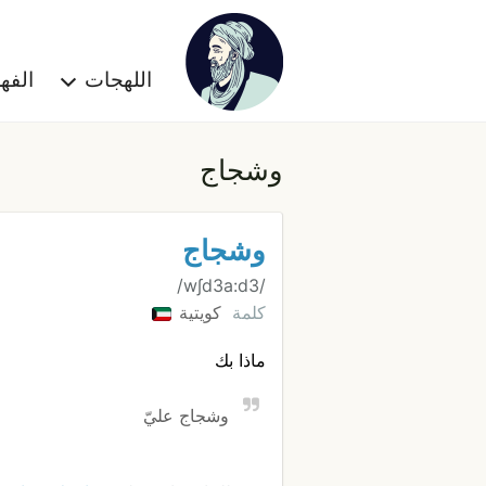
اللهجات
الف
وشجاج
وشجاج
/w∫d3a:d3/
كلمة
كويتية
ماذا بك
وشجاج عليّ