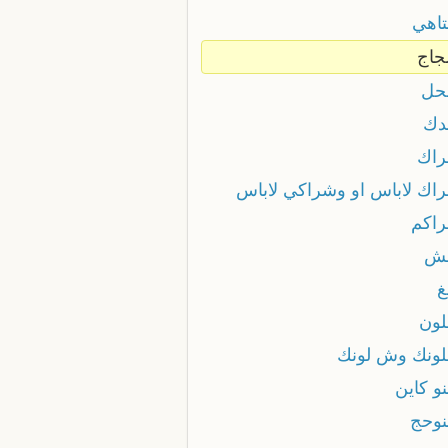
اهي
اج
حل
دك
اك
اك لاباس او وشراكي لاباس
اكم
ش
ون
ونك وش لونك
و كاين
وحج