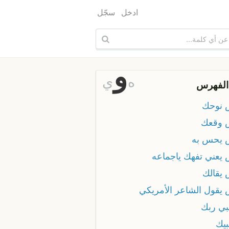
ادخل
سجّل
و
ه
ي
الفهرس
نوحك
وقعك
يحس به
يعني تفهك ياجماعه
يقالك
يقول الشاعر الأمريكي
ي ربك
يك