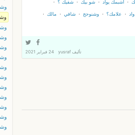
ك
اشبمك يواد
شو بيك
شفيك ؟
وشت
اد
علامك؟
وشنوحج
شافي
مالك
وشج
وش
وش
وشر
تأليف
yusraf
24 فبراير 2021
وشر
وشر
وش
وشغ
وشل
وشل
وشن
وشن