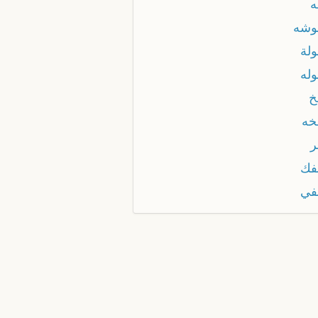
شه
لة
له
خ
ه
فك
في