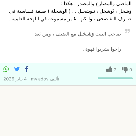
الماضي والمضارع والمصدر ، هكذا :
وَشحَل ، يْوَشحَل ، تـوشحيل . . ( الوَشحلة ) صيغة قـيـاسية في
صـرف الـفـصحى ، ولـكنهـا غـير مسموعة في اللهجة العامية .
صاحب البيت
وَشـحَـل
مع الضيف ، ومن بَعد
راحوا يشربوا قهوة .
2
0
تأليف
myladov
4 يناير 2026