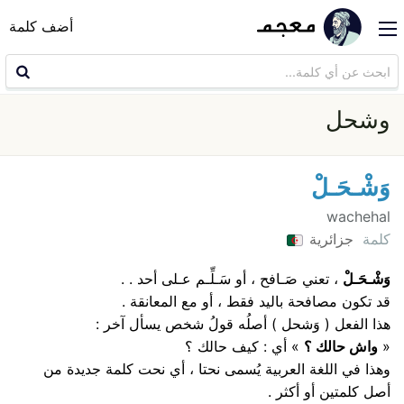
أضف كلمة
وشحل
وَشْـحَـلْ
wachehal
كلمة
جزائرية
وَشْـحَـلْ
، تعني صَـافح ، أو سَـلِّـم عـلى أحد . .
قد تكون مصافحة باليد فقط ، أو مع المعانقة .
هذا الفعل ( وَشحل ) أصلُه قولُ شخص يسأل آخر :
«
واش حالك ؟
» أي : كيف حالك ؟
وهذا في اللغة العربية يُسمى نحتا ، أي نحت كلمة جديدة من
أصل كلمتين أو أكثر .