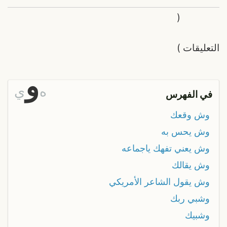
(
التعليقات
)
و
ه
ي
في الفهرس
وش وقعك
وش يحس به
وش يعني تفهك ياجماعه
وش يقالك
وش يقول الشاعر الأمريكي
وشبي ربك
وشبيك