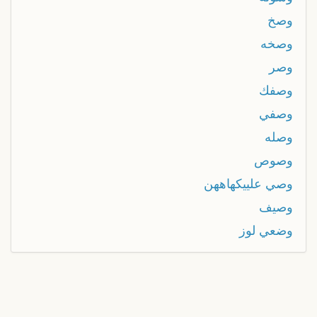
وصخ
وصخه
وصر
وصفك
وصفي
وصله
وصوص
وصي علييكهاههن
وصيف
وضعي لوز