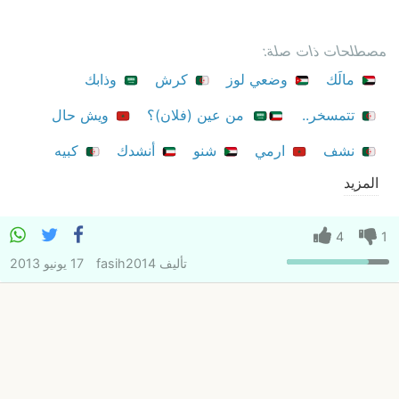
مصطلحات ذات صلة:
مالَك
وضعي لوز
كرش
وذابك
تتمسخر..
من عين (فلان)؟
ويش حال
نشف
ارمي
شنو
أنشدك
كبيه
المزيد
4
1
تأليف
fasih2014
17 يونيو 2013