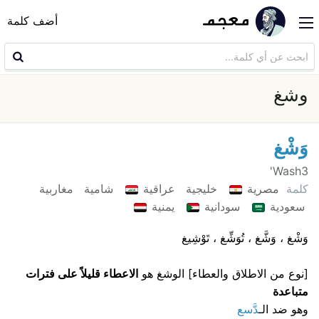
أضف كلمة
وشغ
وَشْغ
Wash3'
كلمة
مصرية
خليجية
عراقية
شامية
مغاربية
سعودية
سودانية
يمنية
وَشْغ ، وَشَّغ ، تُوَشِّغ ، تَوْشِيغ
[نوع من الاطلاق والعطاء] الوشغ هو
الاعطاء قليلاً على فترات
متباعدة
وهو ضد الـ
دَّسع