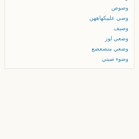
وصوص
وصي علييكهاههن
وصيف
وضعي لوز
وضعي متضعضع
وضوء صيني