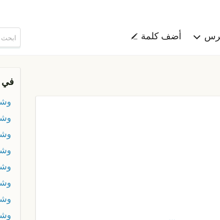
هرس
أضف كلمة
في 
وش
وش
وشر
وشر
وشر
وش
وشغ
وشل