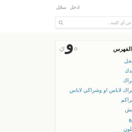
ادخل
سجّل
و
ه
ي
الفهرس
حل
دك
اك
اك لاباس او وشراكي لاباس
اكم
ش
ون