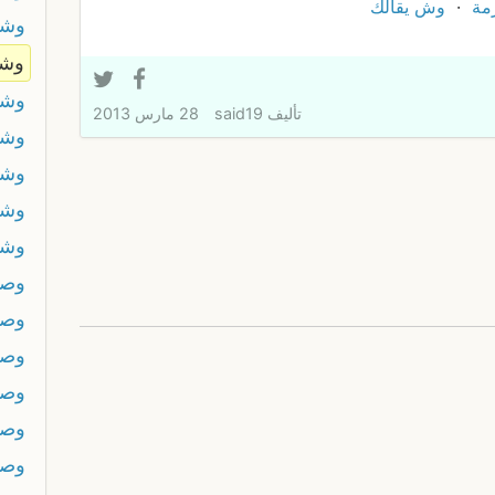
مة
وش يقالك
وشل
وشن
وشن
تأليف
said19
28 مارس 2013
وشه
وشو
وشو
وشو
وص
وصخ
وصر
وص
وص
وصل