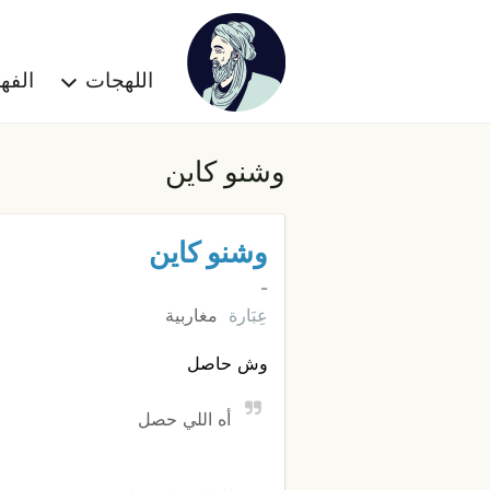
اللهجات
الف
وشنو كاين
وشنو كاين
-
عِبَارة
مغاربية
وش حاصل
أه اللي حصل