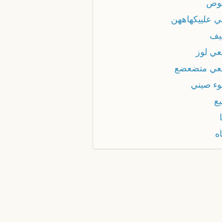
وص
 علييكهاههن
يف
ي لوز
ي متضعضع
ء صيني
ع
ه