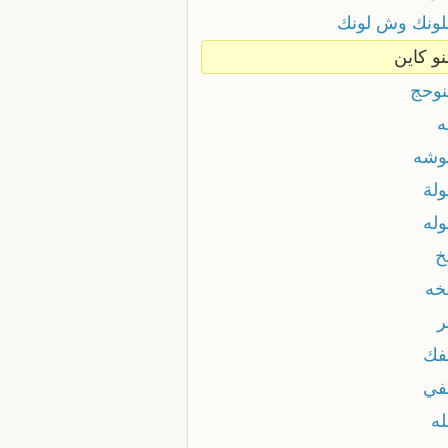
ونك وش لونك
و كاين
وحج
شه
لة
له
خ
ه
فك
في
ه