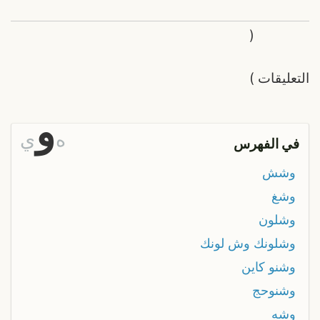
(
التعليقات
)
و
ه
ي
في الفهرس
وشش
وشغ
وشلون
وشلونك وش لونك
وشنو كاين
وشنوحج
وشه