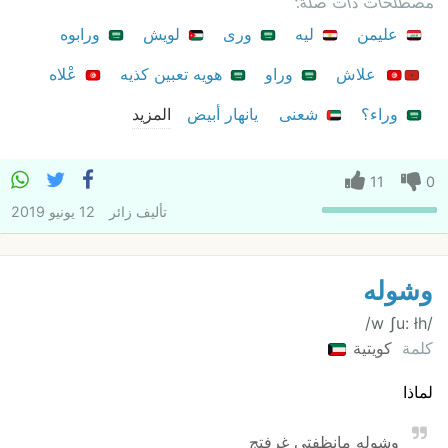
مصطلحات ذات صلة:
عليمن
ليه
ورى
لويش
ورابوه
علاش
وراو
هويه تعبين كذيه
عْلاه
وراء؟
شعنى
يانهار أبيض
المزيد
11
0
تأليف
زائر
12 يونيو 2019
وشوله
/w ʃu: łh/
كلمة
كويتية
لماذا
وشوله مانظفتي غرفتج