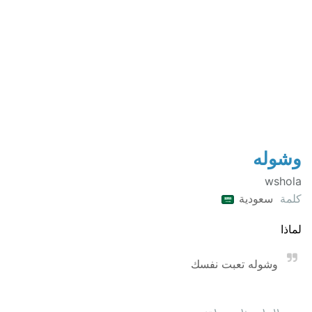
وشوله
wshola
كلمة
سعودية
لماذا
وشوله تعبت نفسك