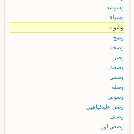
وشوشه
وشولة
وشوله
وصخ
وصخه
وصر
وصفك
وصفي
وصله
وصوص
وصي علييكهاههن
وصيف
وضعي لوز