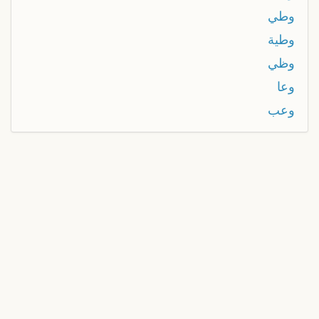
وطي
وطية
وظي
وعا
وعب