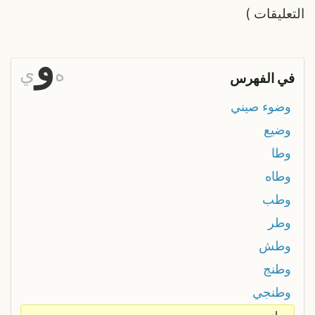
التعليقات
)
و
ه
ي
في الفهرس
وضوء صيني
وضيع
وطا
وطاه
وطب
وطر
وطش
وطنج
وطنجي