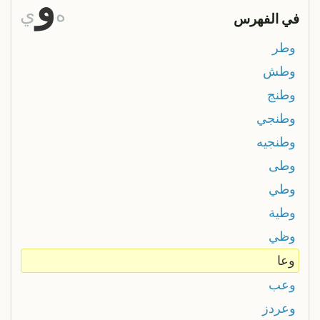
و
ه
ي
في الفهرس
وطر
وطش
وطنج
وطنجي
وطنجيه
وطى
وطي
وطية
وظي
وعا
وعب
وعردز